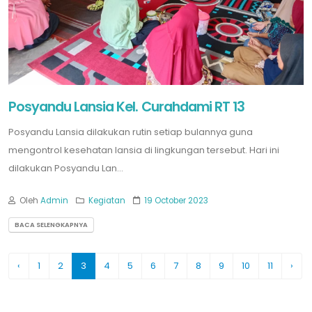
Posyandu Lansia Kel. Curahdami RT 13
Posyandu Lansia dilakukan rutin setiap bulannya guna
mengontrol kesehatan lansia di lingkungan tersebut. Hari ini
dilakukan Posyandu Lan...
Oleh
Admin
Kegiatan
19 October 2023
BACA SELENGKAPNYA
‹
1
2
3
4
5
6
7
8
9
10
11
›