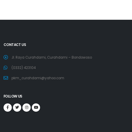
CONTACT US
Jl. Raya Curahdami, Curahdami – Bondowoso
(0332) 423104
pkm_curahdami@yahoo.com
FOLLOW US